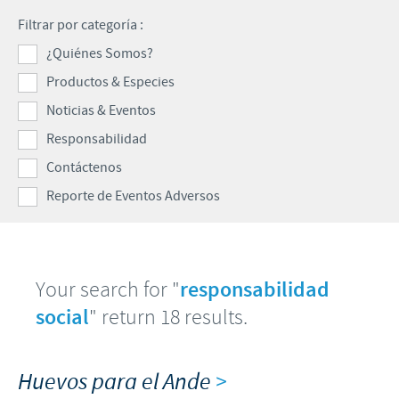
Programas de Ayuda
Filtrar por categoría :
Formulario de Contacto
REPORTE DE EVENTOS ADVERSOS
Contribuciones
¿Quiénes Somos?
Productos & Especies
Enfoque sobre la responsabilidad
Farmacovigilancia
Noticias & Eventos
Alianzas Científicas y Comerciales
Responsabilidad
Contáctenos
Reporte de Eventos Adversos
Your search for "
responsabilidad
social
" return 18 results.
Huevos para el Ande
>