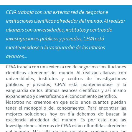
Programas de Ayuda
Formulario de Contacto
REPORTE DE EVENTOS ADVERSOS
CEVA trabaja con una extensa red de negocios e
Contribuciones
instituciones científicas alrededor del mundo. Al realizar
Enfoque sobre la responsabilidad
Farmacovigilancia
alianzas con universidades, institutos y centros de
investigaciones públicos y privados, CEVA está
Alianzas Científicas y Comerciales
manteniendose a la vanguardia de los últimos
avances...
CEVA trabaja con una extensa red de negocios e instituciones
científicas alrededor del mundo. Al realizar alianzas con
universidades, institutos y centros de investigaciones
públicos y privados, CEVA está manteniendose a la
vanguardia de los últimos avances científicos y así mismo
expandiendo y diversificando el conocimiento científico.
Nosotros no creemos en que solo unos cuantos puedan
tener el monopolio del conocimiento. Para encontrar las
mejores soluciones hoy en día debemos de buscar la
excelencia alrededor del mundo. Es por esto que las
investigaciones internas de CEVA están difundidas alrededor
del mundo. Más allá de eso nosotros creemos que las