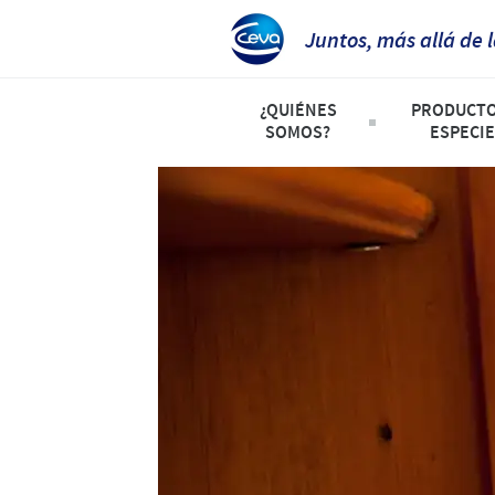
Juntos, más allá de 
¿QUIÉNES
PRODUCTO
SOMOS?
ESPECIE
Perfil de la Compañia
Listado d
Ceva Perú
Avicultura
Producción
Porcicultu
Investigación y Desarrollo
Animales 
Nuestros Valores
Presencia Global