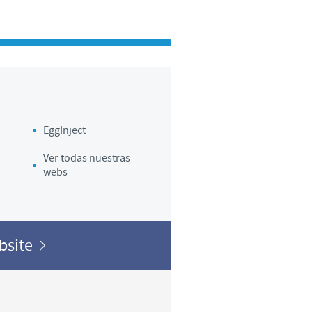
o country. Consequently, the
e suitable for use in your
EggInject
Ver todas nuestras
webs
ebsite