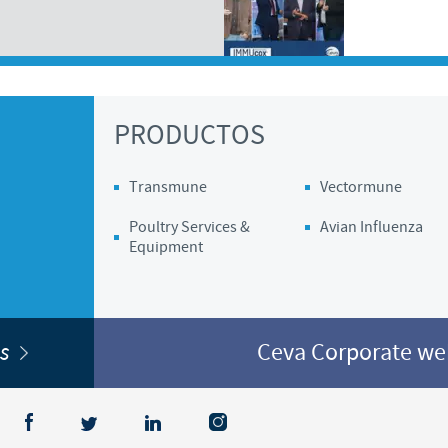
Regulatory constraints and medical practices vary from country t
information provided on the site in which you enter may not b
country.
PRODUCTOS
Transmune
Vectormune
Poultry Services &
Avian Influenza
Equipment
bs
Ceva Corporate w