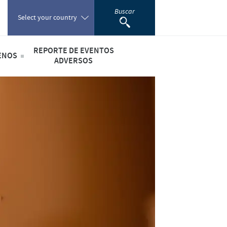
Buscar
Select your country
REPORTE DE EVENTOS
ENOS
Poland
ADVERSOS
lario de Contacto
Farmacovigilancia
Portugal
Romania
lidad
Russia
iales
South Africa
Spain