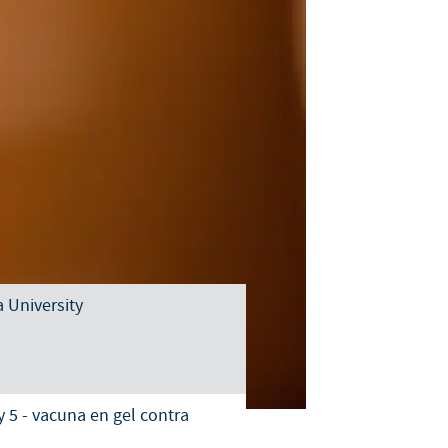
Sweden
Thailand
Tunisia
Turkey
Ukraine
United Kingdom
 University
USA
Vietnam
 5 - vacuna en gel contra
roup.