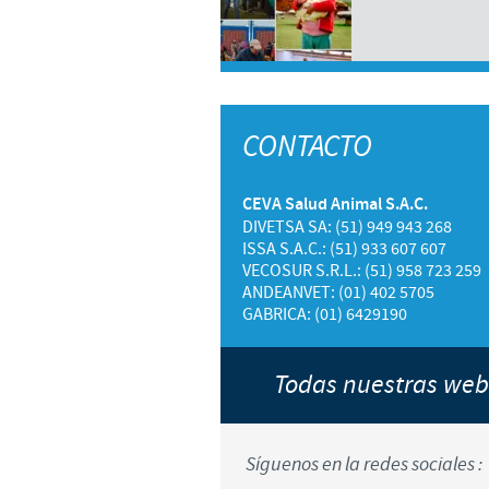
CONTACTO
CEVA Salud Animal S.A.C.
DIVETSA SA: (51) 949 943 268
ISSA S.A.C.: (51) 933 607 607
VECOSUR S.R.L.: (51) 958 723 259
ANDEANVET: (01) 402 5705
GABRICA: (01) 6429190
Todas nuestras we
Síguenos en la redes sociales :