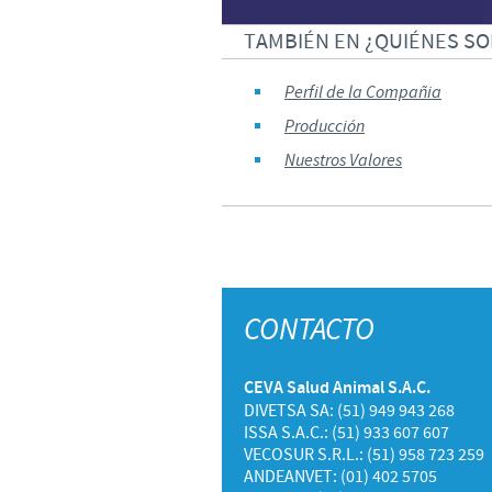
TAMBIÉN EN ¿QUIÉNES SO
Perfil de la Compañia
Producción
Nuestros Valores
CONTACTO
CEVA Salud Animal S.A.C.
DIVETSA SA: (51) 949 943 268
ISSA S.A.C.: (51) 933 607 607
VECOSUR S.R.L.: (51) 958 723 259
ANDEANVET: (01) 402 5705