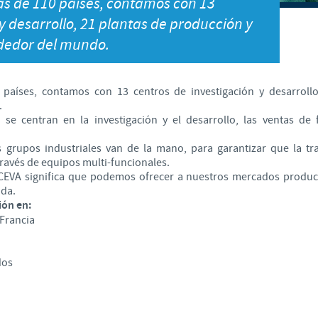
s de 110 países, contamos con 13
Japan
y desarrollo, 21 plantas de producción y
Bulgaria
dedor del mundo.
Korea
Canada (EN)
países, contamos con 13 centros de investigación y desarrollo
Malaysia
.
Chile
 se centran en la investigación y el desarrollo, las ventas de f
Mexico
os grupos industriales van de la mano, para garantizar que la tra
China
ravés de equipos multi-funcionales.
Middle East
CEVA significa que podemos ofrecer a nuestros mercados product
Colombia
nda.
ión en:
Netherlands
Francia
Denmark
Peru
dos
Egypt
Philippines
You are leaving the country website to access another site in the g