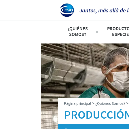
Juntos, más allá de 
¿QUIÉNES
PRODUCTO
SOMOS?
ESPECIE
Perfil de la Compañia
Listado d
Ceva Perú
Avicultura
Producción
Porcicultu
Investigación y Desarrollo
Animales 
Nuestros Valores
>
Página principal
¿Quiénes Somos?
Presencia Global
PRODUCCIÓ