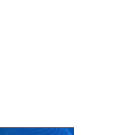
o country. Consequently, the
e suitable for use in your