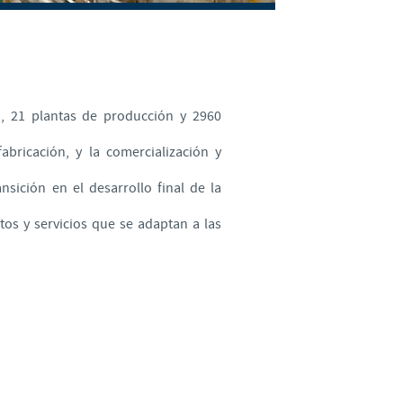
Sweden
Thailand
Tunisia
, 21 plantas de producción y 2960
abricación, y la comercialización y
Turkey
nsición en el desarrollo final de la
Ukraine
os y servicios que se adaptan a las
United Kingdom
USA
Vietnam
roup.