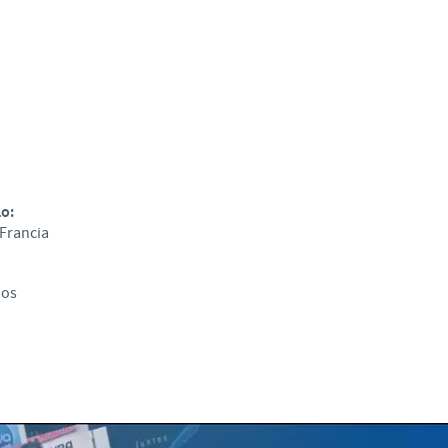
Regulatory constraints and medical practices vary from country t
information provided on the site in which you enter may not b
country.
lo:
Francia
dos