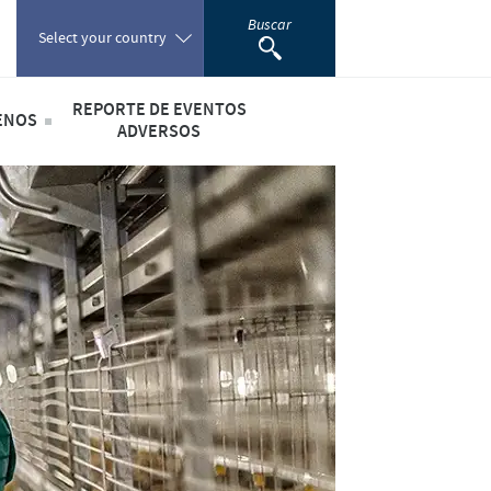
Buscar
Select your country
REPORTE DE EVENTOS
ENOS
Poland
ADVERSOS
lario de Contacto
Farmacovigilancia
Portugal
Romania
lidad
Russia
iales
South Africa
Spain