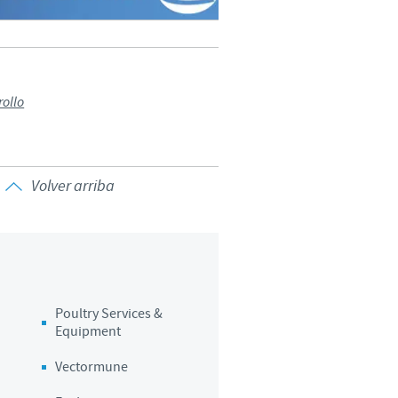
rollo
Volver arriba
Poultry Services &
Equipment
Vectormune