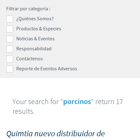
Programas de Ayuda
Filtrar por categoría :
Formulario de Contacto
REPORTE DE EVENTOS ADVERSOS
Contribuciones
¿Quiénes Somos?
Productos & Especies
Enfoque sobre la responsabilidad
Farmacovigilancia
Noticias & Eventos
Alianzas Científicas y Comerciales
Responsabilidad
Contáctenos
Reporte de Eventos Adversos
Your search for "
porcinos
" return 17
results.
Quimtia nuevo distribuidor de