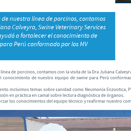
Japan
Bulgaria
s de nuestra línea de porcinos, contamos
Korea
uliana Calveyra, Swine Veterinary Services
Canada (EN)
yudó a fortalecer el conocimiento de
Malaysia
 para Perú conformado por los MV
Chile
Mexico
China
 línea de porcinos, contamos con la visita de la Dra Juliana Calvey
Middle East
el conocimiento de nuestro equipo de swine para Perú conforma
Colombia
Netherlands
iento incluimos temas sobre sanidad como Neumonía Enzootica, 
Denmark
ión en práctica en camal sobre lectura diagnóstica de órganos.
rzar los conocimientos del equipo técnico y reafirmar nuestro com
Peru
Egypt
Philippines
You are leaving the country website to access another site in the g