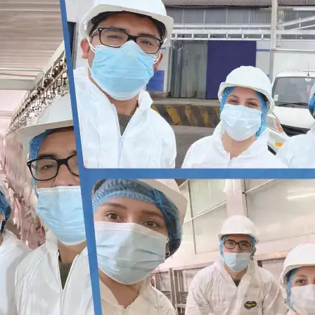
Regulatory constraints and medical practices vary from country t
information provided on the site in which you enter may not b
country.