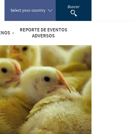
Buscar
Select your country
REPORTE DE EVENTOS
ENOS
Poland
ADVERSOS
lario de Contacto
Farmacovigilancia
Portugal
Romania
lidad
Russia
iales
South Africa
Spain