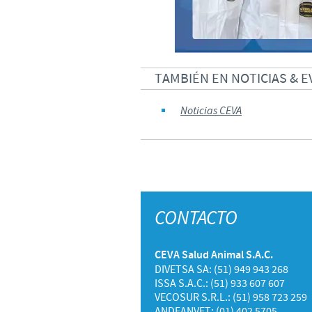
TAMBIÉN EN NOTICIAS & 
Noticias CEVA
CONTACTO
CEVA Salud Animal S.A.C.
DIVETSA SA: (51) 949 943 268
ISSA S.A.C.: (51) 933 607 607
VECOSUR S.R.L.: (51) 958 723 259
ANDEANVET: (01) 402 5705