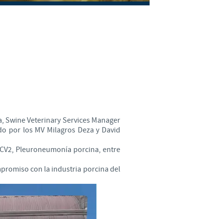
Sweden
Thailand
Tunisia
Turkey
Ukraine
ra, Swine Veterinary Services Manager
do por los MV Milagros Deza y David
United Kingdom
PCV2, Pleuroneumonía porcina, entre
USA
promiso con la industria porcina del
Vietnam
roup.