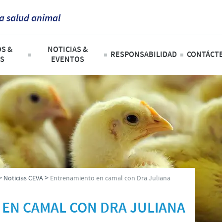
la salud animal
France
S &
NOTICIAS &
Corporate Website
RESPONSABILIDAD
CONTÁCT
S
EVENTOS
Germany
Africa
Nuestro Rol
Formu
e productos
Noticias CEVA
Greece
Programas de Ayuda
Argentina
Contribuciones
Hungary
ra
Asia
Enfoque sobre la responsabi
de Compañía
Indonesia
Alianzas Científicas y Comerc
Australia
>
>
Noticias CEVA
Entrenamiento en camal con Dra Juliana
Italia
Belgium
EN CAMAL CON DRA JULIANA
India
Brazil