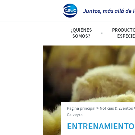
Juntos, más allá de 
¿QUIÉNES
PRODUCTO
SOMOS?
ESPECIE
Perfil de la Compañia
Listado d
Ceva Perú
Avicultura
Producción
Porcicultu
Investigación y Desarrollo
Animales 
Nuestros Valores
>
Página principal
Noticias & Eventos
Presencia Global
Calveyra
ENTRENAMIENTO 