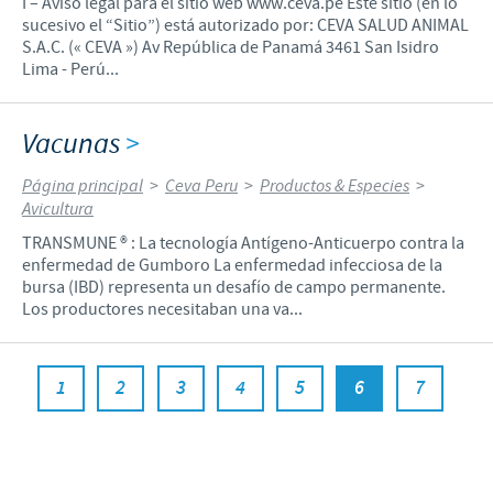
I – Aviso legal para el sitio web www.ceva.pe Este sitio (en lo
sucesivo el “Sitio”) está autorizado por: CEVA SALUD ANIMAL
S.A.C. (« CEVA ») Av República de Panamá 3461 San Isidro
Lima - Perú...
Vacunas
>
Página principal
>
Ceva Peru
>
Productos & Especies
>
Avicultura
TRANSMUNE ® : La tecnología Antígeno-Anticuerpo contra la
enfermedad de Gumboro La enfermedad infecciosa de la
bursa (IBD) representa un desafío de campo permanente.
Los productores necesitaban una va...
1
2
3
4
5
6
7