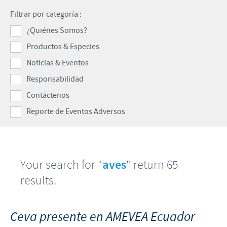
Programas de Ayuda
Filtrar por categoría :
Formulario de Contacto
REPORTE DE EVENTOS ADVERSOS
Contribuciones
¿Quiénes Somos?
Productos & Especies
Enfoque sobre la responsabilidad
Farmacovigilancia
Noticias & Eventos
Alianzas Científicas y Comerciales
Responsabilidad
Contáctenos
Reporte de Eventos Adversos
Your search for "
aves
" return 65
results.
Ceva presente en AMEVEA Ecuador