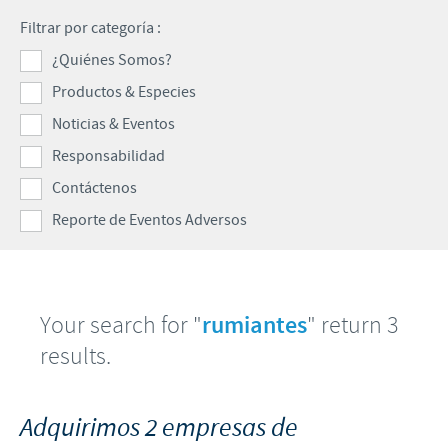
Programas de Ayuda
Filtrar por categoría :
Formulario de Contacto
REPORTE DE EVENTOS ADVERSOS
Contribuciones
¿Quiénes Somos?
Productos & Especies
Enfoque sobre la responsabilidad
Farmacovigilancia
Noticias & Eventos
Alianzas Científicas y Comerciales
Responsabilidad
Contáctenos
Reporte de Eventos Adversos
Your search for "
rumiantes
" return 3
results.
Adquirimos 2 empresas de