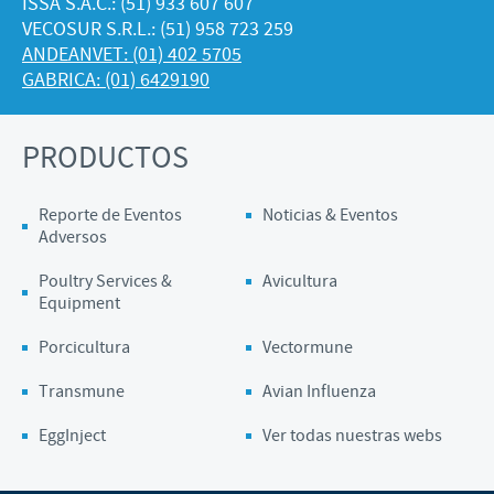
ISSA S.A.C.: (51) 933 607 607
VECOSUR S.R.L.: (51) 958 723 259
ANDEANVET: (01) 402 5705
GABRICA: (01) 6429190
PRODUCTOS
Reporte de Eventos
Noticias & Eventos
Adversos
Poultry Services &
Avicultura
Equipment
Porcicultura
Vectormune
Transmune
Avian Influenza
EggInject
Ver todas nuestras webs