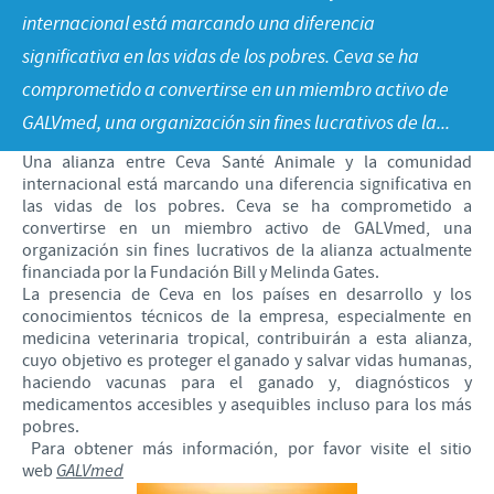
Programas de Ayuda
internacional está marcando una diferencia
Formulario de Contacto
REPORTE DE EVENTOS ADVERSOS
significativa en las vidas de los pobres. Ceva se ha
Contribuciones
comprometido a convertirse en un miembro activo de
Enfoque sobre la responsabilidad
Farmacovigilancia
GALVmed, una organización sin fines lucrativos de la...
Alianzas Científicas y Comerciales
Una alianza entre Ceva Santé Animale y la comunidad
internacional está marcando una diferencia significativa en
las vidas de los pobres. Ceva se ha comprometido a
convertirse en un miembro activo de GALVmed, una
organización sin fines lucrativos de la alianza actualmente
financiada por la Fundación Bill y Melinda Gates.
La presencia de Ceva en los países en desarrollo y los
conocimientos técnicos de la empresa, especialmente en
medicina veterinaria tropical, contribuirán a esta alianza,
cuyo objetivo es proteger el ganado y salvar vidas humanas,
haciendo vacunas para el ganado y, diagnósticos y
medicamentos accesibles y asequibles incluso para los más
pobres.
Para obtener más información, por favor visite el sitio
web
GALVmed