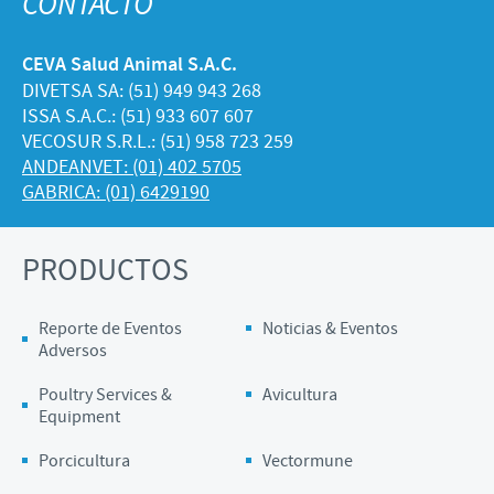
CONTACTO
CEVA Salud Animal S.A.C.
DIVETSA SA: (51) 949 943 268
ISSA S.A.C.: (51) 933 607 607
VECOSUR S.R.L.: (51) 958 723 259
ANDEANVET: (01) 402 5705
GABRICA: (01) 6429190
PRODUCTOS
Reporte de Eventos
Noticias & Eventos
Adversos
Poultry Services &
Avicultura
Equipment
Porcicultura
Vectormune