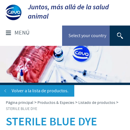
Juntos, más allá de la salud
animal
MENÚ
Select your country
¿QUIÉNES SOMOS?
Perfil de la Compañia
PRODUCTOS & ESPECIES
Ceva Perú
Listado de productos
NOTICIAS & EVENTOS
Volver a la lista de productos.
Producción
Avicultura
>
>
>
Página principal
Productos & Especies
Listado de productos
Investigación y Desarrollo
Noticias CEVA
RESPONSABILIDAD
STERILE BLUE DYE
Porcicultura
Nuestros Valores
STERILE BLUE DYE
Animales de Compañía
Nuestro Rol
CONTÁCTENOS
Presencia Global