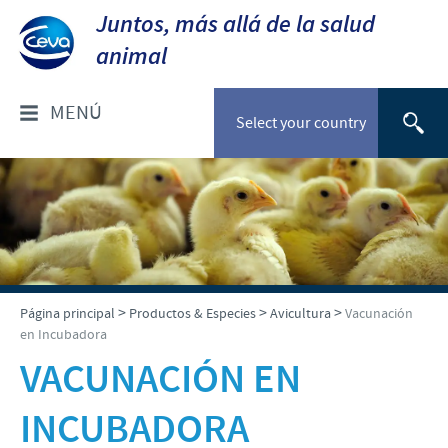
Juntos, más allá de la salud
animal
MENÚ
Select your country
¿QUIÉNES SOMOS?
Perfil de la Compañia
PRODUCTOS & ESPECIES
Ceva Perú
Listado de productos
NOTICIAS & EVENTOS
>
>
>
Página principal
Productos & Especies
Avicultura
Vacunación
Producción
en Incubadora
Avicultura
Investigación y Desarrollo
Noticias CEVA
VACUNACIÓN EN
RESPONSABILIDAD
Porcicultura
Nuestros Valores
INCUBADORA
Animales de Compañía
Nuestro Rol
CONTÁCTENOS
Presencia Global