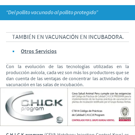
Programas de Ayuda
Formulario de Contacto
REPORTE DE EVENTOS ADVERSOS
“Del pollito vacunado al pollito protegido”
Contribuciones
Enfoque sobre la responsabilidad
Farmacovigilancia
TAMBIÉN EN VACUNACIÓN EN INCUBADORA.
Alianzas Científicas y Comerciales
Otros Servicios
Con la evolución de las tecnologías utilizadas en la
producción avícola, cada vez son más los productores que se
dan cuenta de las ventajas de concentrar las actividades de
vacunación en las salas de incubación.